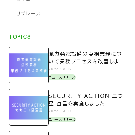
リプレース
TOPICS
風力発電設備の点検業務につ
いて業務プロセスを改善しまし
た
2026.06.12
ニュースリリース
SECURITY ACTION 二つ
星 宣言を実施しました
2026.04.17
ニュースリリース