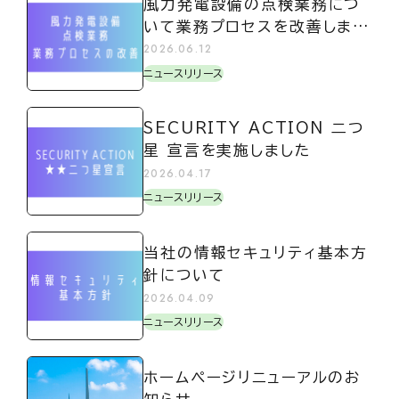
風力発電設備の点検業務につ
いて業務プロセスを改善しまし
た
2026.06.12
ニュースリリース
SECURITY ACTION 二つ
星 宣言を実施しました
2026.04.17
ニュースリリース
当社の情報セキュリティ基本方
針について
2026.04.09
ニュースリリース
ホームページリニューアルのお