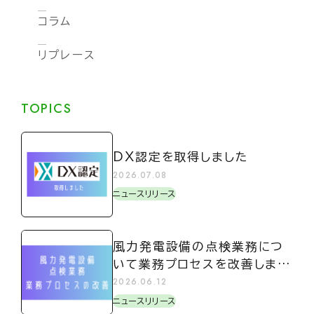
コラム
リプレース
TOPICS
DX認定を取得しました
2026.07.08
ニュースリリース
風力発電設備の点検業務につ
いて業務プロセスを改善しまし
た
2026.06.12
ニュースリリース